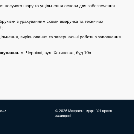
ня несучого шару та ущільнення основи для забезпечення
бруківки з урахуванням схеми візерунка та технічних
й;
ільнення, вирівнювання та завершальні роботи з заповнення
ашування:
м. Чернівці, вул. Хотинська, буд.10а
ежах
© 2026 Макростандарт. Усі права
захищені