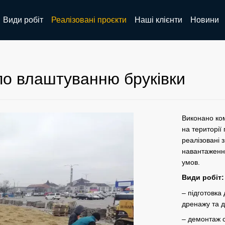
Види робіт
Реалізовані проєкти
Наші клієнти
Новини
по влаштуванню бруківки
Виконано ком
на території
реалізовані 
навантаження
умов.
Види робіт:
– підготовка
дренажу та 
– демонтаж 