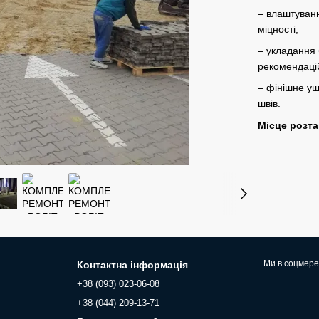
– влаштуван
міцності;
– укладання 
рекомендаці
– фінішне ущ
швів.
Місце розт
Ми в соцмер
Контактна інформація
+38 (093) 023-06-08
+38 (044) 209-13-71