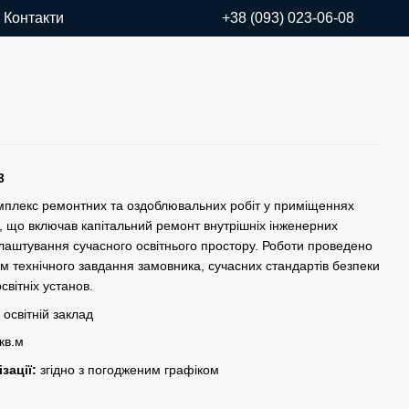
Контакти
+38 (093) 023-06-08
3
мплекс ремонтних та оздоблювальних робіт у приміщеннях
 що включав капітальний ремонт внутрішніх інженерних
лаштування сучасного освітнього простору. Роботи проведено
м технічного завдання замовника, сучасних стандартів безпеки
освітніх установ.
:
освітній заклад
кв.м
зації:
згідно з погодженим графіком