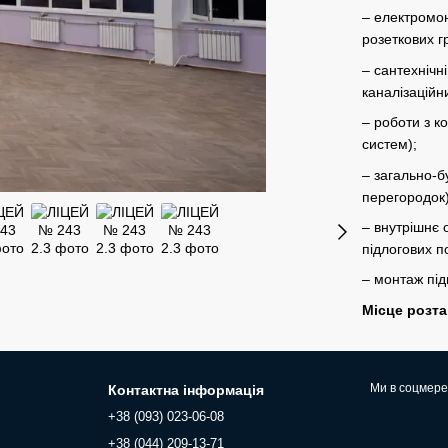
– електромон
розеткових г
– сантехнічн
каналізаційн
– роботи з к
систем);
– загально-б
перегородок)
– внутрішнє
підлогових по
– монтаж під
Місце розт
Ми в соцмер
Контактна інформація
+38 (093) 023-06-08
+38 (044) 209-13-71