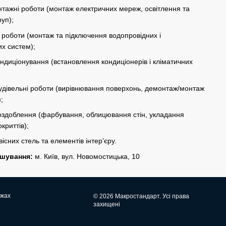
тажні роботи (монтаж електричних мереж, освітлення та
руп);
і роботи (монтаж та підключення водопровідних і
их систем);
ондиціонування (встановлення кондиціонерів і кліматичних
удівельні роботи (вирівнювання поверхонь, демонтаж/монтаж
;
 оздоблення (фарбування, облицювання стін, укладання
криттів);
вісних стель та елементів інтер’єру.
ашування:
м. Київ, вул. Новомостицька, 10
ежах
© 2026 Макростандарт. Усі права
захищені