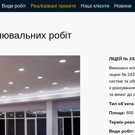
Види робіт
Реалізовані проєкти
Наші клієнти
Новини
лювальних робіт
ЛІЦЕЙ
№ 24
Виконано ко
ліцею № 243,
систем та об
з урахування
та вимог до 
Тип об’єкта
Площа:
800 
Термін реалі
Види робіт: